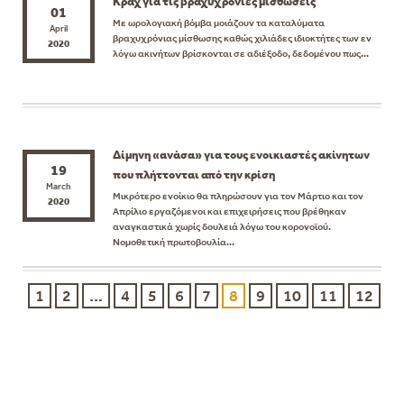
Κράχ για τις βραχυχρόνιες μισθώσεις
01
Με ωρολογιακή βόμβα μοιάζουν τα καταλύματα
April
βραχυχρόνιας μίσθωσης καθώς χιλιάδες ιδιοκτήτες των εν
2020
λόγω ακινήτων βρίσκονται σε αδιέξοδο, δεδομένου πως...
Δίμηνη «ανάσα» για τους ενοικιαστές ακίνητων
19
που πλήττονται από την κρίση
March
Μικρότερο ενοίκιο θα πληρώσουν για τον Μάρτιο και τον
2020
Απρίλιο εργαζόμενοι και επιχειρήσεις που βρέθηκαν
αναγκαστικά χωρίς δουλειά λόγω του κορονοϊού.
Νομοθετική πρωτοβουλία...
1
2
...
4
5
6
7
8
9
10
11
12