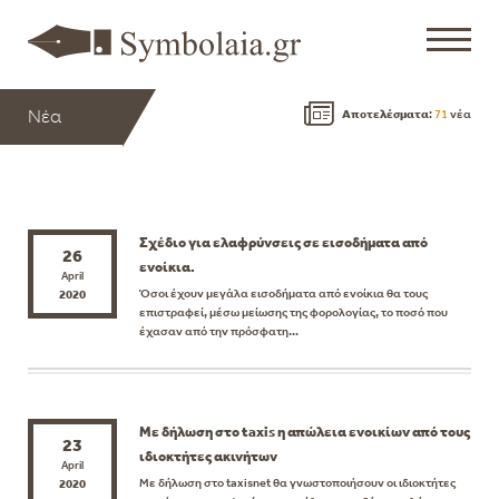
Νέα
Αποτελέσματα
:
71
νέα
Σχέδιο για ελαφρύνσεις σε εισοδήματα από
26
ενοίκια.
April
Όσοι έχουν μεγάλα εισοδήματα από ενοίκια θα τους
2020
επιστραφεί, μέσω μείωσης της φορολογίας, το ποσό που
έχασαν από την πρόσφατη...
Με δήλωση στο taxis η απώλεια ενοικίων από τους
23
ιδιοκτήτες ακινήτων
April
Με δήλωση στο taxisnet θα γνωστοποιήσουν οι ιδιοκτήτες
2020