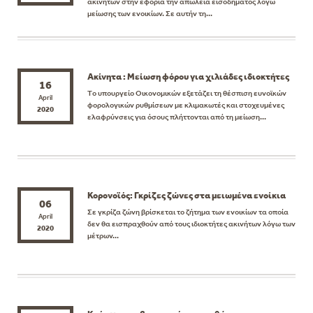
ακινήτων στην εφορία την απώλεια εισοδήματος λόγω
μείωσης των ενοικίων. Σε αυτήν τη...
Ακίνητα : Μείωση φόρου για χιλιάδες ιδιοκτήτες
16
Tο υπουργείο Οικονομικών εξετάζει τη θέσπιση ευνοϊκών
April
φορολογικών ρυθμίσεων με κλιμακωτές και στοχευμένες
2020
ελαφρύνσεις για όσους πλήττονται από τη μείωση...
Κορονοϊός: Γκρίζες ζώνες στα μειωμένα ενοίκια
06
Σε γκρίζα ζώνη βρίσκεται το ζήτημα των ενοικίων τα οποία
April
δεν θα εισπραχθούν από τους ιδιοκτήτες ακινήτων λόγω των
2020
μέτρων...