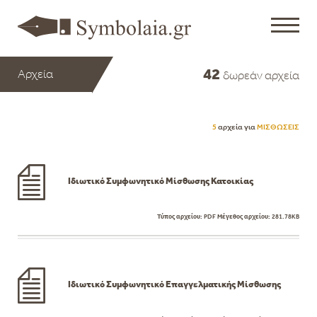
42
Αρχεία
δωρεάν αρχεία
5
αρχεία για
ΜΙΣΘΩΣΕΙΣ
Ιδιωτικό Συμφωνητικό Μίσθωσης Κατοικίας
Τύπος αρχείου:
PDF
Μέγεθος αρχείου:
281.78KB
Ιδιωτικό Συμφωνητικό Επαγγελματικής Μίσθωσης