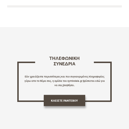
ΤΗΛΕΦΩΝΙΚΗ
ΣΥΝΕΔΡΙΑ
Εάν χρειάζεστε περισσότερες και πιο συγκεκριμένες πληροφορίες
γύρω απο το θέμα σας, η ομάδα του symbolaia.gr βρίσκεται εδώ για
να σας βοηθήσει.
ΚΛΕΙΣΤΕ ΡΑΝΤΕΒΟΥ