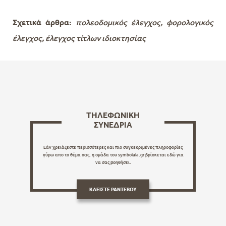
Σχετικά άρθρα:
πολεοδομικός έλεγχος
,
φορολογικός
έλεγχος
,
έλεγχος τίτλων ιδιοκτησίας
ΤΗΛΕΦΩΝΙΚΗ
ΣΥΝΕΔΡΙΑ
Εάν χρειάζεστε περισσότερες και πιο συγκεκριμένες πληροφορίες
γύρω απο το θέμα σας, η ομάδα του symbolaia.gr βρίσκεται εδώ για
να σας βοηθήσει.
ΚΛΕΙΣΤΕ ΡΑΝΤΕΒΟΥ